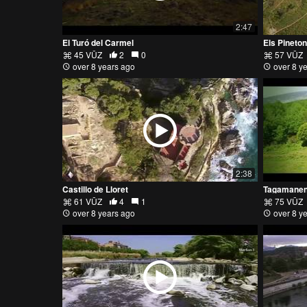
2:47
El Turó del Carmel
Els Pineto
45 VŪZ
2
0
57 VŪZ
over 8 years ago
over 8 y
2:38
Castillo de Lloret
Tagamanent
61 VŪZ
4
1
75 VŪZ
over 8 years ago
over 8 y