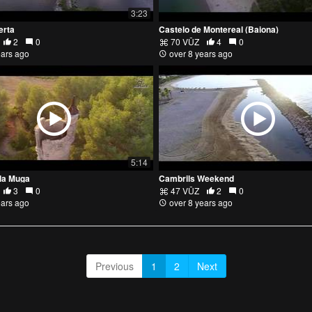
3:23
erta
Castelo de Montereal (Baiona)
2
0
70 VŪZ
4
0
ears ago
over 8 years ago
5:14
 la Muga
Cambrils Weekend
3
0
47 VŪZ
2
0
ears ago
over 8 years ago
Previous
1
2
Next