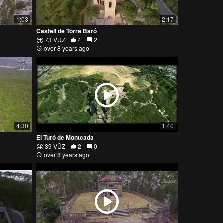
1:03
2:17
Castell de Torre Baró
73 VŪZ
4
2
over 8 years ago
4:30
1:40
El Turó de Montcada
39 VŪZ
2
0
over 8 years ago