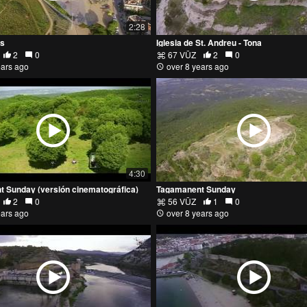
2:28
ns
Iglesia de St. Andreu - Tona
2
0
67 VŪZ
2
0
ears ago
over 8 years ago
4:30
 Sunday (versión cinematográfica)
Tagamanent Sunday
2
0
56 VŪZ
1
0
ears ago
over 8 years ago