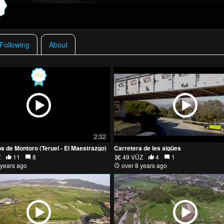
 Following
About
2:32
s de Montoro (Teruel - El Maestrazgo)
Carretera de les aigües
Z
11
8
49 VŪZ
4
1
 years ago
over 8 years ago