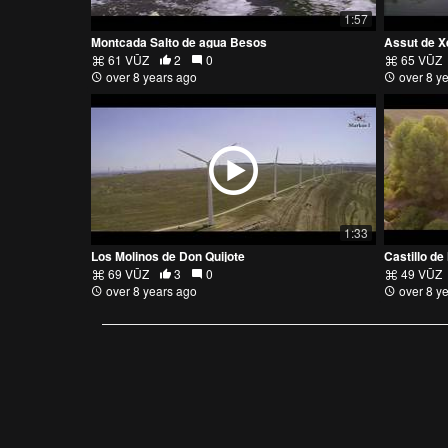
1:57
Montcada Salto de agua Besos
Assut de X
61 VŪZ
2
0
65 VŪZ
over 8 years ago
over 8 y
1:33
Los Molinos de Don Quijote
Castillo de
69 VŪZ
3
0
49 VŪZ
over 8 years ago
over 8 y