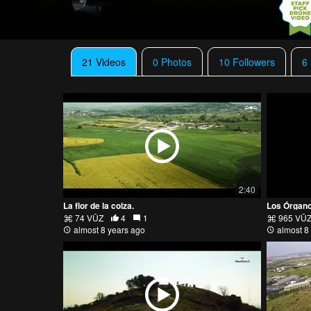
21 Videos
0 Photos
10 Followers
6
2:40
La flor de la colza.
Los Órgano
74 VŪZ
4
1
965 VŪ
almost 8 years ago
almost 8