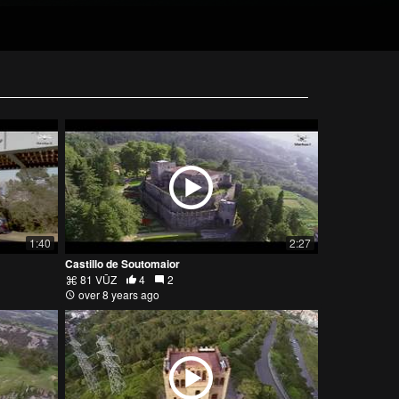
1:40
2:27
Castillo de Soutomaior
81 VŪZ
4
2
over 8 years ago