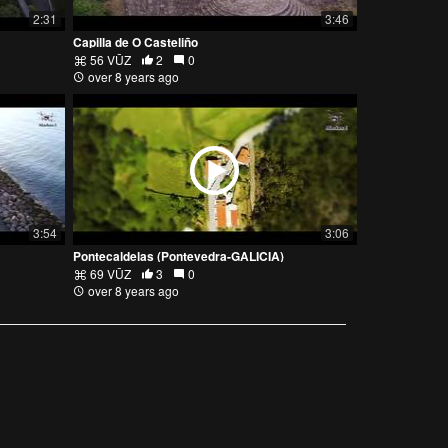
2:31
3:46
Capilla de O Casteliño
56 VŪZ
2
0
over 8 years ago
3:54
3:06
Pontecaldelas (Pontevedra-GALICIA)
69 VŪZ
3
0
over 8 years ago