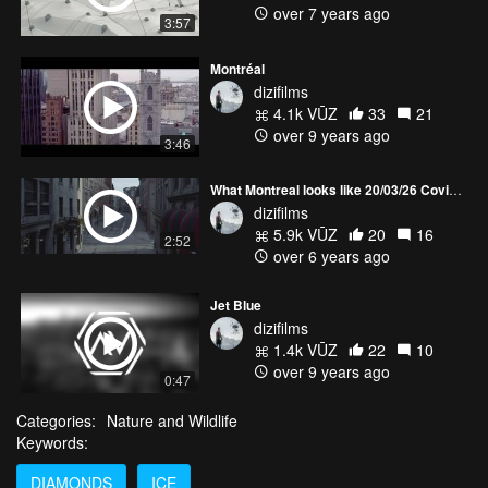
over 7 years ago
3:57
Montréal
dizifilms
4.1k VŪZ
33
21
over 9 years ago
3:46
What Montreal looks like 20/03/26 Covid-19
dizifilms
5.9k VŪZ
20
16
2:52
over 6 years ago
Jet Blue
dizifilms
1.4k VŪZ
22
10
over 9 years ago
0:47
Categories:
Nature and Wildlife
Keywords:
DIAMONDS
ICE