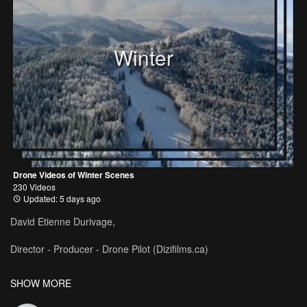
Winter
Drone Videos of Winter Scenes
230 Videos
Updated: 5 days ago
David Etienne Durivage,
Director - Producer - Drone Pilot (Dizifilms.ca)
TV producer, director and commercial drone pilot, David Etienne
SHOW MORE
Durivage is the founder of Dizifilms agency, pioneer in the
Canadian drones industry.