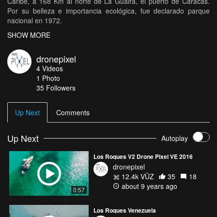
Caribe, a 168 Km al norte de La Guaira, el puerto de Caracas.
Por su belleza e importancia ecológica, fue declarado parque
nacional en 1972.
SHOW MORE
Lo que hace de Los Roques un lugar extraordinario es la enorme
extensión de mar tranquilo, la presencia de lagunas, cayos, y
dronepixel
playas de blancas arenas (de origen coralino) y aguas cristalinas
4
Videos
de colores increíbles.
1
Photo
35
Followers
Los Roques un paraíso de aguas cristalinas y blancas arenas
Up Next
Comments
dronepixelvzla@gmail.com Info@dronepixel.com.ve
Visitanos 👇
Up Next
Autoplay
www.dronepixel.com.ve
Los Roques V2 Drone Pixel VE 2016
dronepixel
12.4k VŪZ
35
18
about 9 years ago
0:57
Los Roques Venezuela