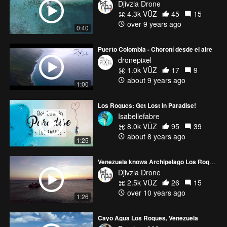
Djivzla Drone
4.3k VŪZ
45
15
over 9 years ago
0:40
Puerto Colombia - Choroní desde el aire
dronepixel
1.0k VŪZ
17
9
about 9 years ago
1:00
Los Roques: Get Lost in Paradise!
Isabellefabre
8.0k VŪZ
95
39
about 8 years ago
1:25
Venezuela knows Archipelago Los Roques- Conoce Venezuela
Djivzla Drone
2.5k VŪZ
26
15
over 10 years ago
1:26
Cayo Agua Los Roques, Venezuela