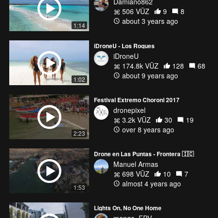
Damiano862
506 VŪZ
9
8
about 3 years ago
1:14
iDroneU - Los Roques
iDroneU
174.8k VŪZ
128
68
about 9 years ago
1:02
Festival Extremo Choroni 2017
dronepixel
3.2k VŪZ
30
19
over 8 years ago
2:23
Drone en Las Puntas - Frontera 🇮🇨
Manuel Armas
698 VŪZ
10
7
almost 4 years ago
1:53
Lights On, No One Home