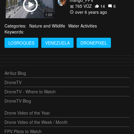
mango_FPV
765 VŪZ
14
6
over 6 years ago
1:00
Categories:
Nature and Wildlife
Water Activities
Keywords:
LOSROQUES
VENEZUELA
DRONEPIXEL
AirVuz Blog
DroneTV
DroneTV - Where to Watch
DroneTV Blog
Drone Video of the Year
Drone Video of the Week / Month
FPV Pilots to Watch